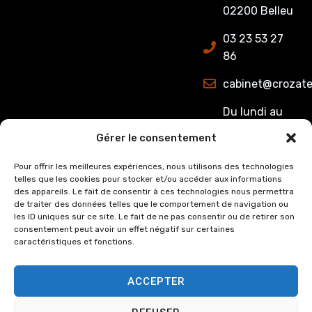
02200 Belleu
03 23 53 27
86
cabinet@crozate
Du lundi au
jeudi : de
Gérer le consentement
8h00 à 12h15
et de 13h15 à
Pour offrir les meilleures expériences, nous utilisons des technologies
telles que les cookies pour stocker et/ou accéder aux informations
17h00.
des appareils. Le fait de consentir à ces technologies nous permettra
Le Vendredi :
de traiter des données telles que le comportement de navigation ou
de 8h00 à
les ID uniques sur ce site. Le fait de ne pas consentir ou de retirer son
consentement peut avoir un effet négatif sur certaines
12h15 et de
caractéristiques et fonctions.
13h15 à 16h00
ACCEPTER