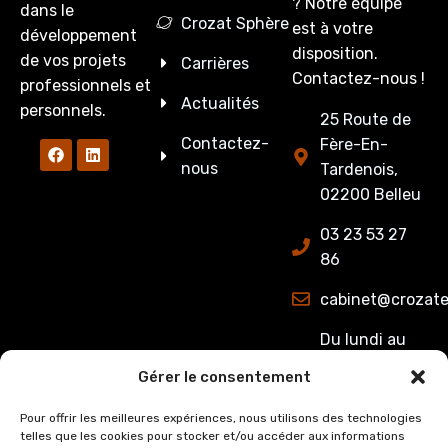
? Notre équipe
dans le
Crozat Sphère
est à votre
développement
disposition.
de vos projets
Carrières
Contactez-nous !
professionnels et
Actualités
personnels.
25 Route de
Contactez-
Fère-En-
nous
Tardenois,
02200 Belleu
03 23 53 27
86
cabinet@crozate
Du lundi au
jeudi : de
Gérer le consentement
8h00 à 12h15
et de 13h15 à
Pour offrir les meilleures expériences, nous utilisons des technologies
telles que les cookies pour stocker et/ou accéder aux informations
17h00.