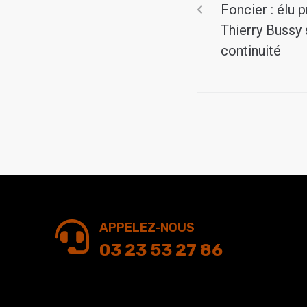
Foncier : élu 
Thierry Bussy s
continuité
APPELEZ-NOUS
03 23 53 27 86