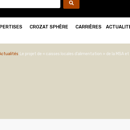
PERTISES
CROZAT SPHÈRE
CARRIÈRES
ACTUALIT
Actualités
Le projet de « caisses locales d’alimentation » de la MSA et