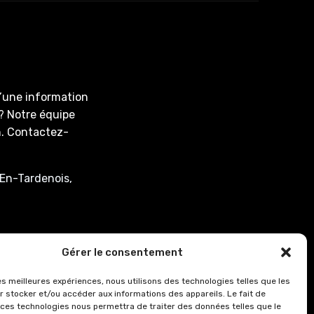
d’une information
? Notre équipe
on. Contactez-
En-Tardenois,
associee.fr
Gérer le consentement
: de 8h00 à 12h15
les meilleures expériences, nous utilisons des technologies telles que les
r stocker et/ou accéder aux informations des appareils. Le fait de
0.
 ces technologies nous permettra de traiter des données telles que le