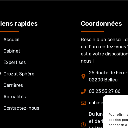
iens rapides
Coordonnées
Accueil
Besoin d’un conseil, 
ou d’un rendez-vous 
Cabinet
est à votre dispositi
nous !
Expertises
25 Route de Fère-
Crozat Sphère
02200 Belleu
Carrières
03 23 53 27 86
Actualités
cabinet@crozatet
Contactez-nous
Du lundi au jeudi 
Pour offrir 
cookies pou
et de 13h15 à 17h0
consentir à