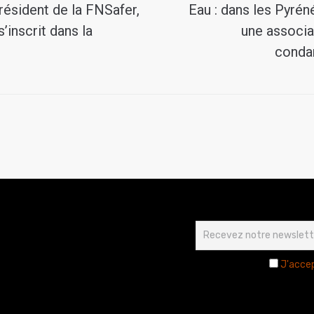
président de la FNSafer,
Eau : dans les Pyrén
’inscrit dans la
une associat
conda
J'accep