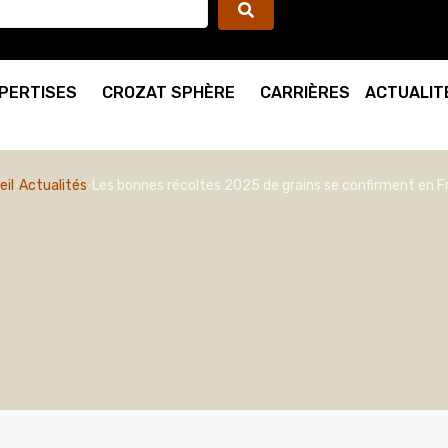
PERTISES
CROZAT SPHÈRE
CARRIÈRES
ACTUALIT
eil
Actualités
Les bonnes récoltes 2025 de grains se confirment en F