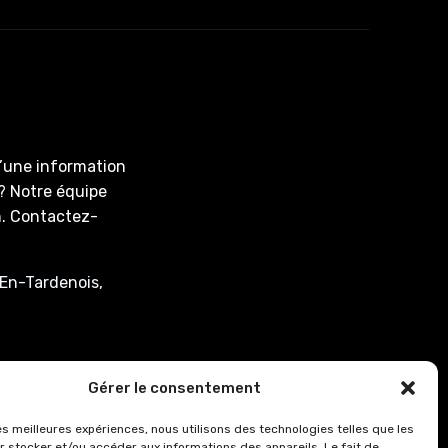
d’une information
? Notre équipe
on. Contactez-
En-Tardenois,
associee.fr
Gérer le consentement
: de 8h00 à 12h15
les meilleures expériences, nous utilisons des technologies telles que les
r stocker et/ou accéder aux informations des appareils. Le fait de