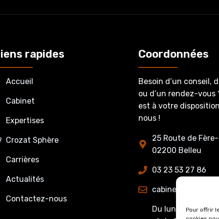
iens rapides
Coordonnées
Accueil
Besoin d’un conseil, 
ou d’un rendez-vous 
Cabinet
est à votre dispositi
nous !
Expertises
25 Route de Fère-
Crozat Sphère
02200 Belleu
Carrières
03 23 53 27 86
Actualités
cabinet@crozatet
Contactez-nous
Du lundi au jeudi 
Pour offrir 
cookies pou