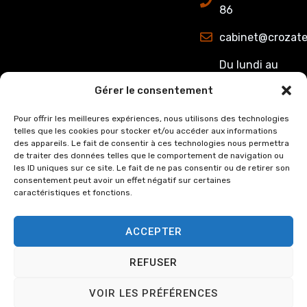
86
cabinet@crozate
Du lundi au
jeudi : de
Gérer le consentement
8h00 à 12h15
et de 13h15 à
Pour offrir les meilleures expériences, nous utilisons des technologies
telles que les cookies pour stocker et/ou accéder aux informations
17h00.
des appareils. Le fait de consentir à ces technologies nous permettra
Le Vendredi :
de traiter des données telles que le comportement de navigation ou
de 8h00 à
les ID uniques sur ce site. Le fait de ne pas consentir ou de retirer son
consentement peut avoir un effet négatif sur certaines
12h15 et de
caractéristiques et fonctions.
13h15 à 16h00
ACCEPTER
REFUSER
© Copyright
2024
Cabinet
Mentions légales
VOIR LES PRÉFÉRENCES
Crozat et Associée, tous
Politique de