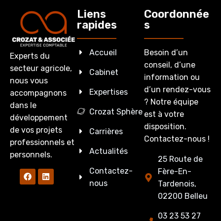
Liens
Coordonnée
rapides
s
Accueil
Besoin d’un
Experts du
conseil, d’une
secteur agricole,
Cabinet
information ou
nous vous
d’un rendez-vous
Expertises
accompagnons
? Notre équipe
dans le
Crozat Sphère
est à votre
développement
disposition.
de vos projets
Carrières
Contactez-nous !
professionnels et
Actualités
personnels.
25 Route de
Contactez-
Fère-En-
nous
Tardenois,
02200 Belleu
03 23 53 27