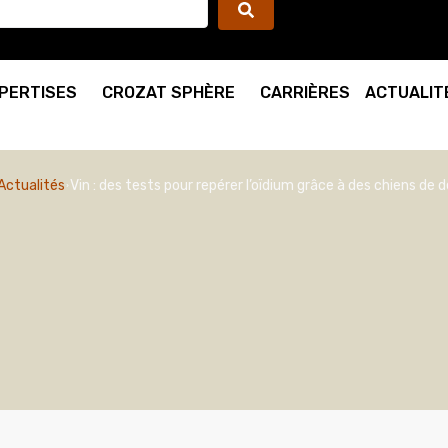
PERTISES
CROZAT SPHÈRE
CARRIÈRES
ACTUALIT
Actualités
Vin : des tests pour repérer l’oïdium grâce à des chiens de 