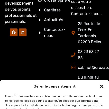
Crozat Sphère
est à votre
développement
disposition.
de vos projets
Carrières
Contactez-nous !
professionnels et
Actualités
personnels.
25 Route de
Contactez-
Fère-En-
nous
Tardenois,
02200 Belleu
03 23 53 27
86
cabinet@crozate
Du lundi au
jeudi : de
Gérer le consentement
8h00 à 12h15
et de 13h15 à
Pour offrir les meilleures expériences, nous utilisons des technologies
telles que les cookies pour stocker et/ou accéder aux informations
17h00.
des appareils. Le fait de consentir à ces technologies nous permettra
Le Vendredi :