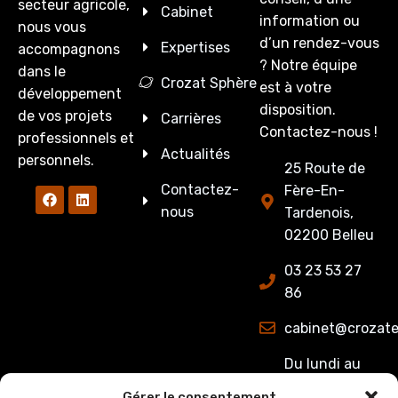
secteur agricole,
Cabinet
information ou
nous vous
d’un rendez-vous
Expertises
accompagnons
? Notre équipe
dans le
Crozat Sphère
est à votre
développement
disposition.
de vos projets
Carrières
Contactez-nous !
professionnels et
Actualités
personnels.
25 Route de
Contactez-
Fère-En-
nous
Tardenois,
02200 Belleu
03 23 53 27
86
cabinet@crozate
Du lundi au
jeudi : de
Gérer le consentement