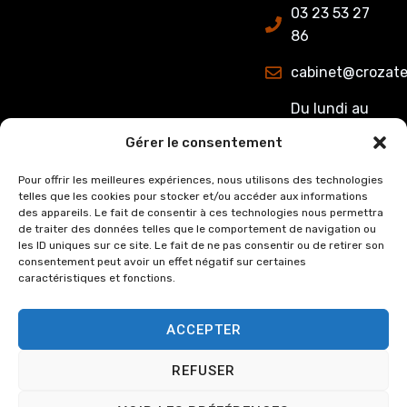
03 23 53 27
86
cabinet@crozate
Du lundi au
jeudi : de
Gérer le consentement
8h00 à 12h15
et de 13h15 à
Pour offrir les meilleures expériences, nous utilisons des technologies
telles que les cookies pour stocker et/ou accéder aux informations
17h00.
des appareils. Le fait de consentir à ces technologies nous permettra
Le Vendredi :
de traiter des données telles que le comportement de navigation ou
de 8h00 à
les ID uniques sur ce site. Le fait de ne pas consentir ou de retirer son
consentement peut avoir un effet négatif sur certaines
12h15 et de
caractéristiques et fonctions.
13h15 à 16h00
ACCEPTER
REFUSER
© Copyright
2024
Cabinet
Mentions légales