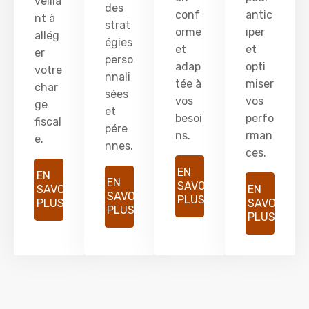
veilla
des
conf
antic
nt à
strat
orme
iper
allég
égies
et
et
er
perso
adap
opti
votre
nnali
tée à
miser
char
sées
vos
vos
ge
et
besoi
perfo
fiscal
pére
ns.
rman
e.
nnes.
ces.
EN
EN
EN
SAVOIR
SAVOIR
EN
SAVOIR
PLUS
PLUS
SAVOIR
PLUS
PLUS