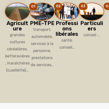
02
03
0
01
Agricult
PME-TPE
Professi
Particuli
ure
ons
ers
transport,
libérales
grandes
conseil ...
automobile,
santé,
cultures
services à la
conseil…
céréalières,
personne,
betteravières
prestations
, maraîchères
de services…
(cueillette)...