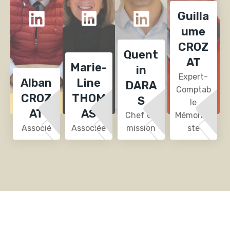
Guilla
ume
CROZ
Quent
AT
Marie-
in
Expert-
Alban
Line
DARA
Comptab
CROZ
THOM
S
le
AT
AS
Chef de
Mémoriali
Associé
Associée
mission
ste