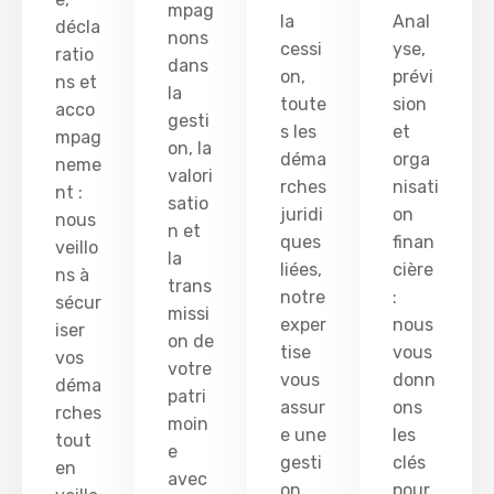
mpag
la
Anal
décla
nons
cessi
yse,
ratio
dans
on,
prévi
ns et
la
toute
sion
acco
gesti
s les
et
mpag
on, la
déma
orga
neme
valori
rches
nisati
nt :
satio
juridi
on
nous
n et
ques
finan
veillo
la
liées,
cière
ns à
trans
notre
:
sécur
missi
exper
nous
iser
on de
tise
vous
vos
votre
vous
donn
déma
patri
assur
ons
rches
moin
e une
les
tout
e
gesti
clés
en
avec
on
pour