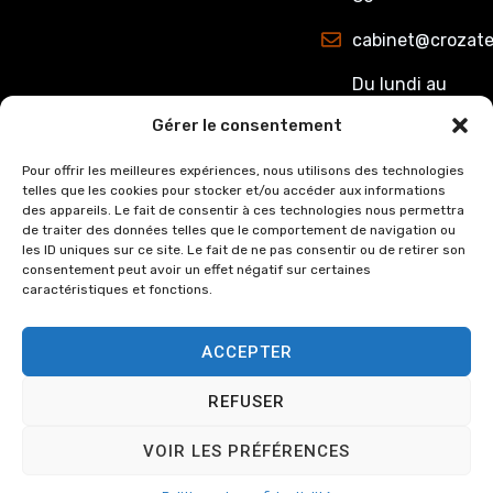
cabinet@crozate
Du lundi au
jeudi : de
Gérer le consentement
8h00 à 12h15
et de 13h15 à
Pour offrir les meilleures expériences, nous utilisons des technologies
telles que les cookies pour stocker et/ou accéder aux informations
17h00.
des appareils. Le fait de consentir à ces technologies nous permettra
Le Vendredi :
de traiter des données telles que le comportement de navigation ou
de 8h00 à
les ID uniques sur ce site. Le fait de ne pas consentir ou de retirer son
consentement peut avoir un effet négatif sur certaines
12h15 et de
caractéristiques et fonctions.
13h15 à 16h00
ACCEPTER
REFUSER
© Copyright
2024
Cabinet
Mentions légales
VOIR LES PRÉFÉRENCES
Crozat et Associée, tous
Politique de
droits réservés.
confidentialité