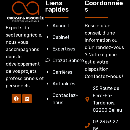
Liens
Coordonnée
rapides
s
Accueil
Besoin d’un
Experts du
conseil, d’une
secteur agricole,
Cabinet
information ou
nous vous
d’un rendez-vous
Expertises
accompagnons
? Notre équipe
dans le
Crozat Sphère
est à votre
développement
disposition.
de vos projets
Carrières
Contactez-nous !
professionnels et
Actualités
personnels.
25 Route de
Contactez-
Fère-En-
nous
Tardenois,
02200 Belleu
03 23 53 27
86