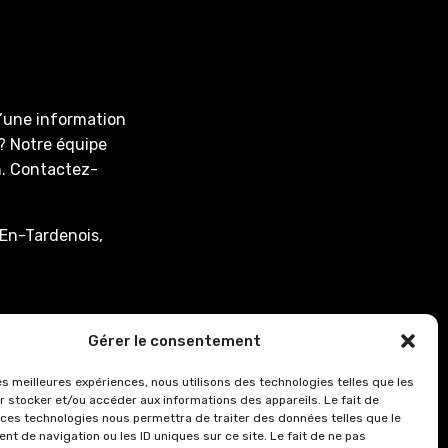
d’une information
? Notre équipe
on. Contactez-
En-Tardenois,
associee.fr
Gérer le consentement
: de 8h00 à 12h15
les meilleures expériences, nous utilisons des technologies telles que les
r stocker et/ou accéder aux informations des appareils. Le fait de
0.
 ces technologies nous permettra de traiter des données telles que le
8h00 à 12h15 et de
t de navigation ou les ID uniques sur ce site. Le fait de ne pas