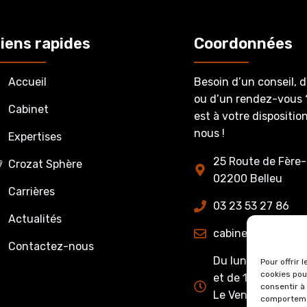
iens rapides
Coordonnées
Accueil
Besoin d’un conseil, 
ou d’un rendez-vous 
Cabinet
est à votre dispositi
nous !
Expertises
25 Route de Fère-
Crozat Sphère
02200 Belleu
Carrières
03 23 53 27 86
Actualités
cabinet@crozatet
Contactez-nous
Du lundi au jeudi 
Pour offrir 
cookies pou
et de 13h15 à 17h0
consentir à
Le Vendredi : de 
comportemen