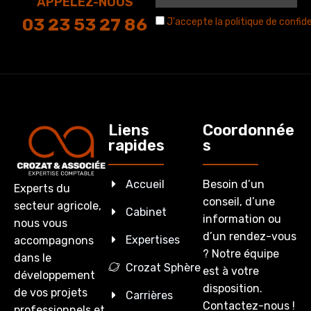
APPELEZ-NOUS
03 23 53 27 86
J'accepte la politique de confide
Liens
Coordonnée
rapides
s
Accueil
Besoin d’un
Experts du
conseil, d’une
secteur agricole,
Cabinet
information ou
nous vous
d’un rendez-vous
Expertises
accompagnons
? Notre équipe
dans le
Crozat Sphère
est à votre
développement
disposition.
de vos projets
Carrières
Contactez-nous !
professionnels et