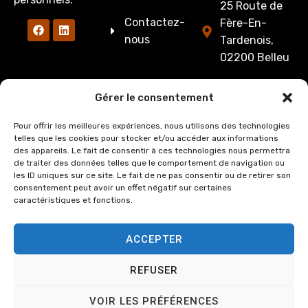
25 Route de
Contactez-
Fère-En-
nous
Tardenois,
02200 Belleu
03 23 53 27
Gérer le consentement
86
Pour offrir les meilleures expériences, nous utilisons des technologies
cabinet@crozate
telles que les cookies pour stocker et/ou accéder aux informations
des appareils. Le fait de consentir à ces technologies nous permettra
Du lundi au
de traiter des données telles que le comportement de navigation ou
jeudi : de
les ID uniques sur ce site. Le fait de ne pas consentir ou de retirer son
consentement peut avoir un effet négatif sur certaines
8h00 à 12h15
caractéristiques et fonctions.
et de 13h15 à
17h00.
ACCEPTER
Le Vendredi :
de 8h00 à
REFUSER
12h15 et de
13h15 à 16h00
VOIR LES PRÉFÉRENCES