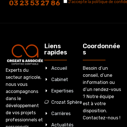
03 23 53 27 86
J'accepte la politique de confide
Liens
Coordonnée
rapides
s
Accueil
Besoin d’un
Experts du
conseil, d’une
secteur agricole,
Cabinet
information ou
nous vous
d’un rendez-vous
Expertises
accompagnons
? Notre équipe
dans le
Crozat Sphère
est à votre
développement
disposition.
de vos projets
Carrières
Contactez-nous !
professionnels et
Actualités
personnels.