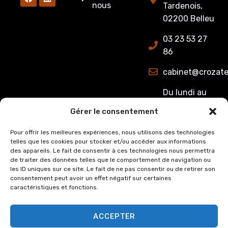
nous
Tardenois,
02200 Belleu
03 23 53 27
86
cabinet@crozate
Du lundi au
jeudi : de
Gérer le consentement
8h00 à 12h15
et de 13h15 à
Pour offrir les meilleures expériences, nous utilisons des technologies
telles que les cookies pour stocker et/ou accéder aux informations
17h00.
des appareils. Le fait de consentir à ces technologies nous permettra
Le Vendredi :
de traiter des données telles que le comportement de navigation ou
de 8h00 à
les ID uniques sur ce site. Le fait de ne pas consentir ou de retirer son
consentement peut avoir un effet négatif sur certaines
12h15 et de
caractéristiques et fonctions.
13h15 à 16h00
ACCEPTER