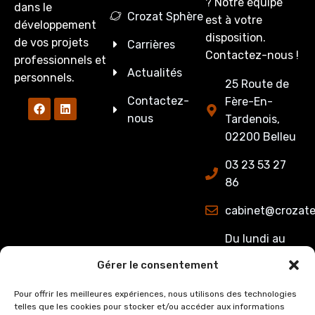
? Notre équipe
dans le
Crozat Sphère
est à votre
développement
disposition.
de vos projets
Carrières
Contactez-nous !
professionnels et
Actualités
personnels.
25 Route de
Contactez-
Fère-En-
nous
Tardenois,
02200 Belleu
03 23 53 27
86
cabinet@crozate
Du lundi au
jeudi : de
Gérer le consentement
8h00 à 12h15
et de 13h15 à
Pour offrir les meilleures expériences, nous utilisons des technologies
telles que les cookies pour stocker et/ou accéder aux informations
17h00.