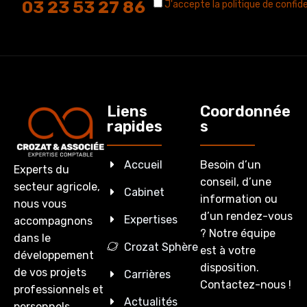
03 23 53 27 86
J'accepte la politique de confide
Liens
Coordonnée
rapides
s
Accueil
Besoin d’un
Experts du
conseil, d’une
secteur agricole,
Cabinet
information ou
nous vous
d’un rendez-vous
Expertises
accompagnons
? Notre équipe
dans le
Crozat Sphère
est à votre
développement
disposition.
de vos projets
Carrières
Contactez-nous !
professionnels et
Actualités
personnels.