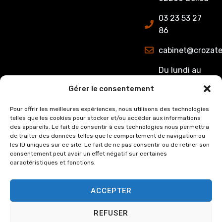
03 23 53 27
86
cabinet@crozate
Du lundi au
jeudi : de
Gérer le consentement
8h00 à 12h15
et de 13h15 à
Pour offrir les meilleures expériences, nous utilisons des technologies
telles que les cookies pour stocker et/ou accéder aux informations
17h00.
des appareils. Le fait de consentir à ces technologies nous permettra
Le Vendredi :
de traiter des données telles que le comportement de navigation ou
de 8h00 à
les ID uniques sur ce site. Le fait de ne pas consentir ou de retirer son
consentement peut avoir un effet négatif sur certaines
12h15 et de
caractéristiques et fonctions.
13h15 à 16h00
ACCEPTER
REFUSER