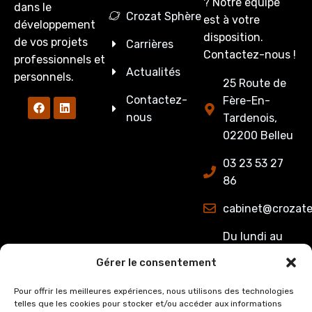
? Notre équipe
dans le
Crozat Sphère
est à votre
développement
disposition.
de vos projets
Carrières
Contactez-nous !
professionnels et
Actualités
personnels.
25 Route de
Contactez-
Fère-En-
nous
Tardenois,
02200 Belleu
03 23 53 27
86
cabinet@crozate
Du lundi au
jeudi : de
Gérer le consentement
8h00 à 12h15
et de 13h15 à
Pour offrir les meilleures expériences, nous utilisons des technologies
telles que les cookies pour stocker et/ou accéder aux informations
17h00.