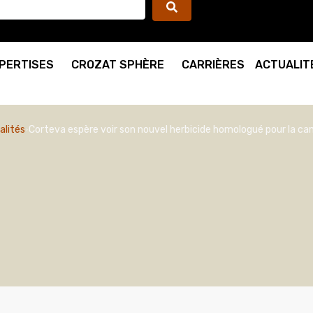
PERTISES
CROZAT SPHÈRE
CARRIÈRES
ACTUALIT
alités
Corteva espère voir son nouvel herbicide homologué pour la 