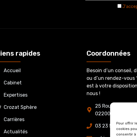
J'accep
iens rapides
Coordonnées
Accueil
Besoin d’un conseil, 
ou d’un rendez-vous 
Cabinet
est à votre dispositi
nous !
Expertises
25 Route de Fère-
Crozat Sphère
02200 Belleu
Carrières
Pour offrir 
03 23 53 27 86
cookies pou
Actualités
consentir à