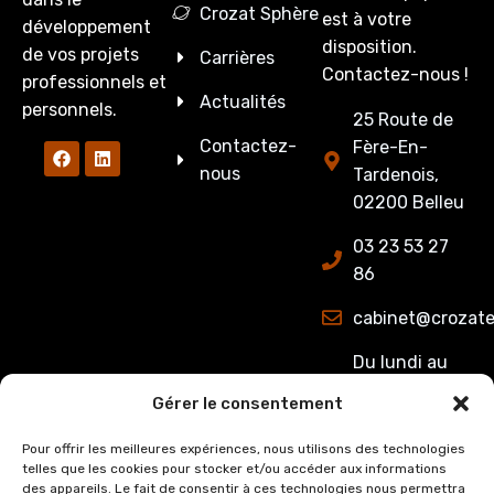
Crozat Sphère
est à votre
développement
disposition.
de vos projets
Carrières
Contactez-nous !
professionnels et
Actualités
personnels.
25 Route de
Contactez-
Fère-En-
nous
Tardenois,
02200 Belleu
03 23 53 27
86
cabinet@crozate
Du lundi au
jeudi : de
Gérer le consentement
8h00 à 12h15
et de 13h15 à
Pour offrir les meilleures expériences, nous utilisons des technologies
telles que les cookies pour stocker et/ou accéder aux informations
17h00.
des appareils. Le fait de consentir à ces technologies nous permettra