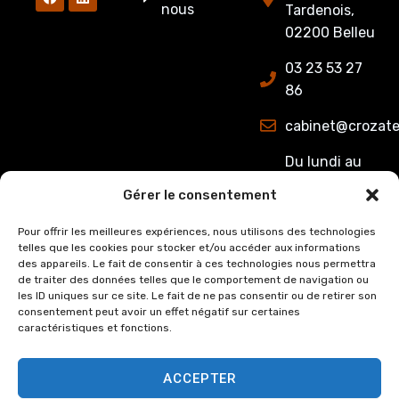
nous
Tardenois,
02200 Belleu
03 23 53 27
86
cabinet@crozate
Du lundi au
jeudi : de
Gérer le consentement
8h00 à 12h15
et de 13h15 à
Pour offrir les meilleures expériences, nous utilisons des technologies
telles que les cookies pour stocker et/ou accéder aux informations
17h00.
des appareils. Le fait de consentir à ces technologies nous permettra
Le Vendredi :
de traiter des données telles que le comportement de navigation ou
de 8h00 à
les ID uniques sur ce site. Le fait de ne pas consentir ou de retirer son
consentement peut avoir un effet négatif sur certaines
12h15 et de
caractéristiques et fonctions.
13h15 à 16h00
ACCEPTER