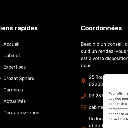
iens rapides
Coordonnées
Accueil
Besoin d’un conseil, 
ou d’un rendez-vous 
Cabinet
est à votre dispositi
nous !
Expertises
25 Route de Fère-
Crozat Sphère
02200 Belleu
Carrières
Pour offrir 
03 23 53 27 86
cookies pou
Actualités
consentir à
cabinet@crozatet
comportemen
Contactez-nous
consentir o
Du lundi au jeudi 
caractérist
et de 13h15 à 17h0