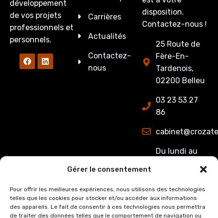
développement
disposition.
de vos projets
Carrières
Contactez-nous !
professionnels et
Actualités
personnels.
25 Route de
Contactez-
Fère-En-
nous
Tardenois,
02200 Belleu
03 23 53 27
86
cabinet@crozate
Du lundi au
jeudi : de
Gérer le consentement
8h00 à 12h15
et de 13h15 à
Pour offrir les meilleures expériences, nous utilisons des technologies
telles que les cookies pour stocker et/ou accéder aux informations
17h00.
des appareils. Le fait de consentir à ces technologies nous permettra
Le Vendredi :
de traiter des données telles que le comportement de navigation ou