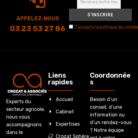
APPELEZ-NOUS
03 23 53 27 86
J'accepte la politique de confide
Liens
Coordonnée
rapides
s
Accueil
Besoin d’un
Experts du
conseil, d’une
secteur agricole,
Cabinet
information ou
nous vous
d’un rendez-vous
Expertises
accompagnons
? Notre équipe
dans le
Crozat Sphère
est à votre