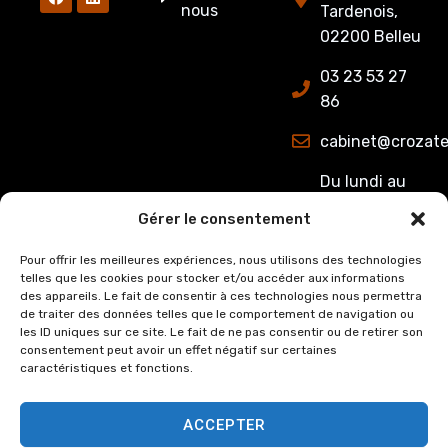
nous
Tardenois,
02200 Belleu
03 23 53 27
86
cabinet@crozate
Du lundi au
jeudi : de
Gérer le consentement
8h00 à 12h15
et de 13h15 à
Pour offrir les meilleures expériences, nous utilisons des technologies
telles que les cookies pour stocker et/ou accéder aux informations
17h00.
des appareils. Le fait de consentir à ces technologies nous permettra
Le Vendredi :
de traiter des données telles que le comportement de navigation ou
de 8h00 à
les ID uniques sur ce site. Le fait de ne pas consentir ou de retirer son
consentement peut avoir un effet négatif sur certaines
12h15 et de
caractéristiques et fonctions.
13h15 à 16h00
ACCEPTER