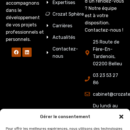
d’un rendez-vous
Expertises
accompagnons
? Notre équipe
dans le
Crozat Sphère
est à votre
développement
disposition.
de vos projets
Carrières
Contactez-nous !
professionnels et
Actualités
personnels.
25 Route de
Contactez-
Fère-En-
nous
Tardenois,
02200 Belleu
03 23 53 27
86
cabinet@crozate
Du lundi au
jeudi : de
Gérer le consentement
8h00 à 12h15
et de 13h15 à
Pour offrir les meilleures expériences, nous utilisons des technologies