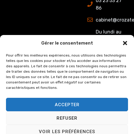
03 23 53 27
86
cabinet@crozate
Du lundi au
jeudi : de
Gérer le consentement
8h00 à 12h15
et de 13h15 à
Pour offrir les meilleures expériences, nous utilisons des technologies
telles que les cookies pour stocker et/ou accéder aux informations
17h00.
des appareils. Le fait de consentir à ces technologies nous permettra
Le Vendredi :
de traiter des données telles que le comportement de navigation ou
de 8h00 à
les ID uniques sur ce site. Le fait de ne pas consentir ou de retirer son
consentement peut avoir un effet négatif sur certaines
12h15 et de
caractéristiques et fonctions.
13h15 à 16h00
ACCEPTER
REFUSER
© Copyright
2024
Cabinet
Mentions légales
VOIR LES PRÉFÉRENCES
Crozat et Associée, tous
Politique de