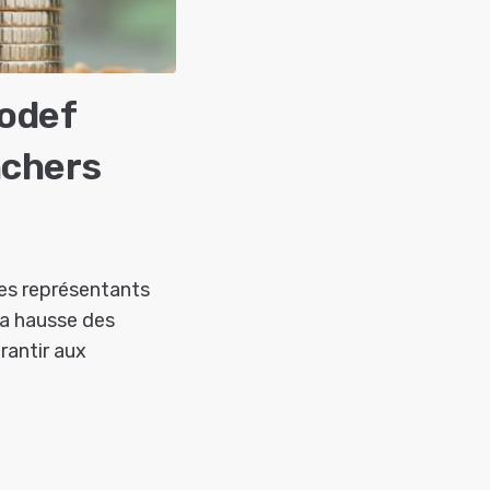
Modef
nchers
 les représentants
 la hausse des
rantir aux