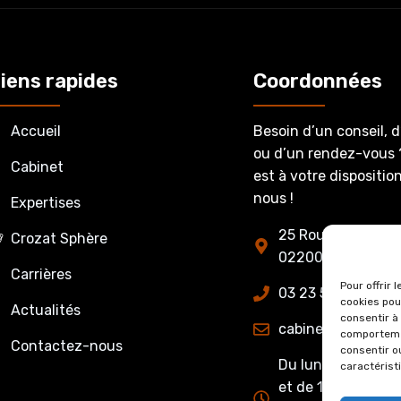
iens rapides
Coordonnées
Accueil
Besoin d’un conseil, 
ou d’un rendez-vous 
Cabinet
est à votre dispositi
nous !
Expertises
25 Route de Fère-
Crozat Sphère
02200 Belleu
Carrières
Pour offrir 
03 23 53 27 86
cookies pou
Actualités
consentir à
cabinet@crozatet
comportemen
Contactez-nous
consentir o
Du lundi au jeudi 
caractérist
et de 13h15 à 17h0