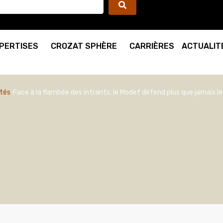
PERTISES
CROZAT SPHÈRE
CARRIÈRES
ACTUALIT
ités
Face à la flambée des intrants, le Modef défend plus que jamais le