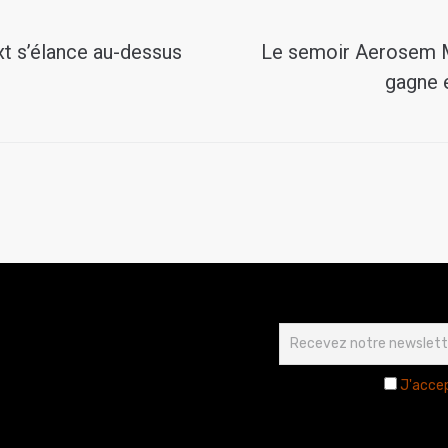
xt s’élance au-dessus
Le semoir Aerosem M
gagne 
J'accep