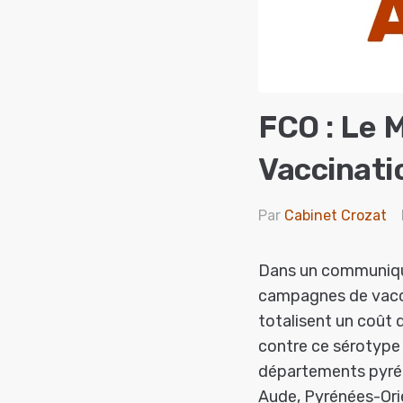
FCO : Le 
Vaccinati
Par
Cabinet Crozat
Dans un communiqué 
campagnes de vaccin
totalisent un coût 
contre ce sérotype
départements pyrén
Aude, Pyrénées-Orien