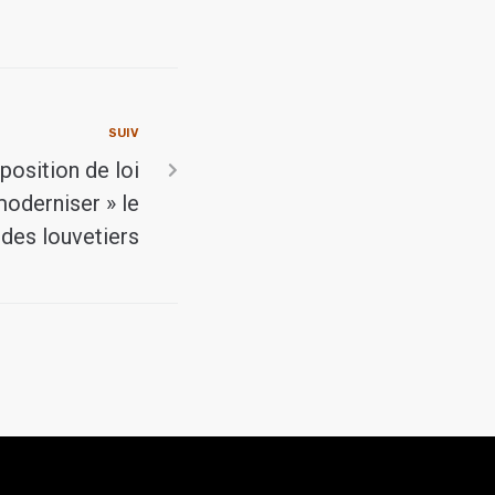
SUIV
position de loi
moderniser » le
 des louvetiers