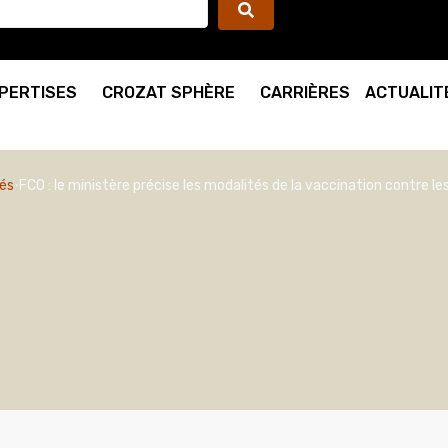
PERTISES
CROZAT SPHÈRE
CARRIÈRES
ACTUALIT
és
FCO : le ministère précise les modalités de la vaccination contre le