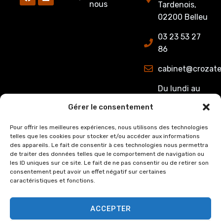
nous
Tardenois,
02200 Belleu
03 23 53 27
86
cabinet@crozate
Du lundi au
jeudi : de
Gérer le consentement
8h00 à 12h15
et de 13h15 à
Pour offrir les meilleures expériences, nous utilisons des technologies
telles que les cookies pour stocker et/ou accéder aux informations
17h00.
des appareils. Le fait de consentir à ces technologies nous permettra
Le Vendredi :
de traiter des données telles que le comportement de navigation ou
de 8h00 à
les ID uniques sur ce site. Le fait de ne pas consentir ou de retirer son
consentement peut avoir un effet négatif sur certaines
12h15 et de
caractéristiques et fonctions.
13h15 à 16h00
ACCEPTER