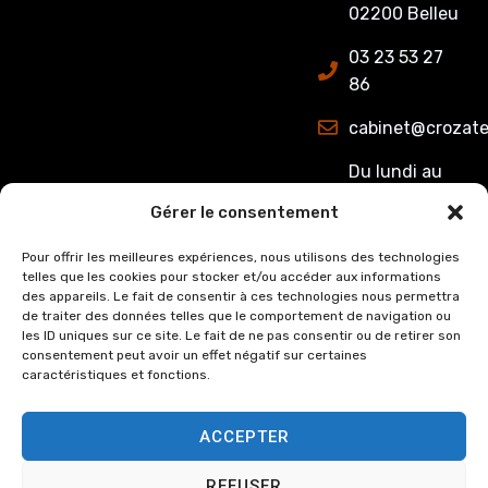
02200 Belleu
03 23 53 27
86
cabinet@crozate
Du lundi au
jeudi : de
Gérer le consentement
8h00 à 12h15
et de 13h15 à
Pour offrir les meilleures expériences, nous utilisons des technologies
telles que les cookies pour stocker et/ou accéder aux informations
17h00.
des appareils. Le fait de consentir à ces technologies nous permettra
Le Vendredi :
de traiter des données telles que le comportement de navigation ou
de 8h00 à
les ID uniques sur ce site. Le fait de ne pas consentir ou de retirer son
consentement peut avoir un effet négatif sur certaines
12h15 et de
caractéristiques et fonctions.
13h15 à 16h00
ACCEPTER
REFUSER