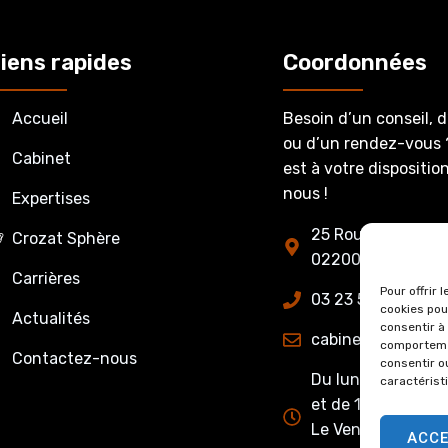
iens rapides
Coordonnées
Accueil
Besoin d’un conseil, 
ou d’un rendez-vous 
Cabinet
est à votre dispositi
nous !
Expertises
25 Route de Fère-
Crozat Sphère
02200 Belleu
Carrières
Pour offrir 
03 23 53 27 86
cookies pou
Actualités
consentir à
cabinet@crozatet
comportemen
Contactez-nous
consentir o
Du lundi au jeudi 
caractérist
et de 13h15 à 17h0
Le Vendredi : de 
ACC