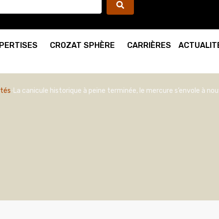
PERTISES
CROZAT SPHÈRE
CARRIÈRES
ACTUALIT
ités
La canicule historique à peine terminée, le mercure s’envole à n