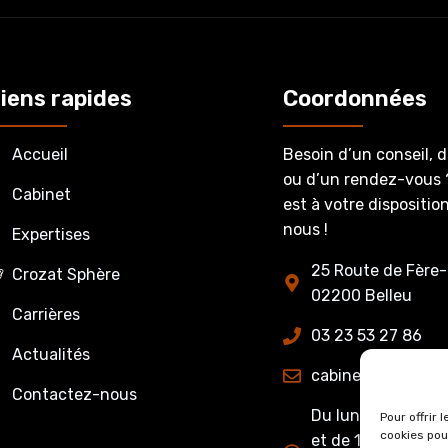
iens rapides
Coordonnées
Accueil
Besoin d’un conseil, 
ou d’un rendez-vous 
Cabinet
est à votre dispositi
nous !
Expertises
25 Route de Fère-
Crozat Sphère
02200 Belleu
Carrières
03 23 53 27 86
Actualités
cabinet@crozatet
Contactez-nous
Du lundi au jeudi 
Pour offrir 
cookies pou
et de 13h15 à 17h0