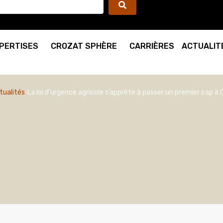
PERTISES
CROZAT SPHÈRE
CARRIÈRES
ACTUALIT
tualités
La loi d’urgence agricole s’apprête à passer un premier cap à