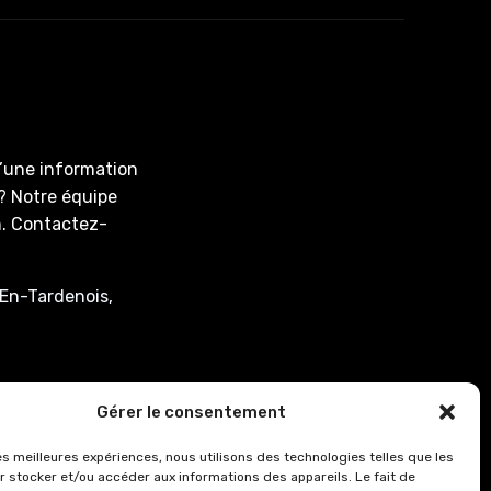
d’une information
? Notre équipe
on. Contactez-
En-Tardenois,
associee.fr
Gérer le consentement
: de 8h00 à 12h15
les meilleures expériences, nous utilisons des technologies telles que les
r stocker et/ou accéder aux informations des appareils. Le fait de
0.