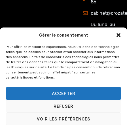
86
cabinet@crozate
Du lundi au
jeudi : de
Gérer le consentement
8h00 à 12h15
et de 13h15 à
Pour offrir les meilleures expériences, nous utilisons des technologies
telles que les cookies pour stocker et/ou accéder aux informations
17h00.
des appareils. Le fait de consentir à ces technologies nous permettra
Le Vendredi :
de traiter des données telles que le comportement de navigation ou
de 8h00 à
les ID uniques sur ce site. Le fait de ne pas consentir ou de retirer son
consentement peut avoir un effet négatif sur certaines
12h15 et de
caractéristiques et fonctions.
13h15 à 16h00
ACCEPTER
REFUSER
© Copyright
2024
Cabinet
Mentions légales
VOIR LES PRÉFÉRENCES
Crozat et Associée, tous
Politique de