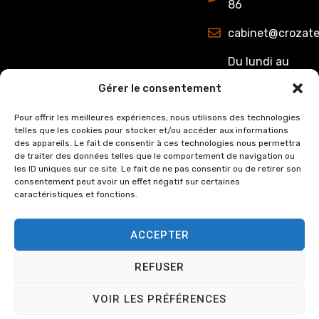
86
cabinet@crozate
Du lundi au
jeudi : de
Gérer le consentement
8h00 à 12h15
et de 13h15 à
Pour offrir les meilleures expériences, nous utilisons des technologies
telles que les cookies pour stocker et/ou accéder aux informations
17h00.
des appareils. Le fait de consentir à ces technologies nous permettra
Le Vendredi :
de traiter des données telles que le comportement de navigation ou
de 8h00 à
les ID uniques sur ce site. Le fait de ne pas consentir ou de retirer son
consentement peut avoir un effet négatif sur certaines
12h15 et de
caractéristiques et fonctions.
13h15 à 16h00
ACCEPTER
REFUSER
© Copyright
2024
Cabinet
Mentions légales
VOIR LES PRÉFÉRENCES
Crozat et Associée, tous
Politique de