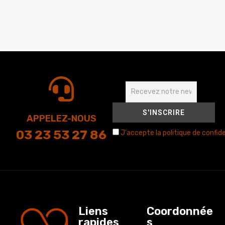
APPELEZ-NOUS
03 23 53 27 86
J'accepte la politique de confide
Liens
Coordonnée
rapides
s