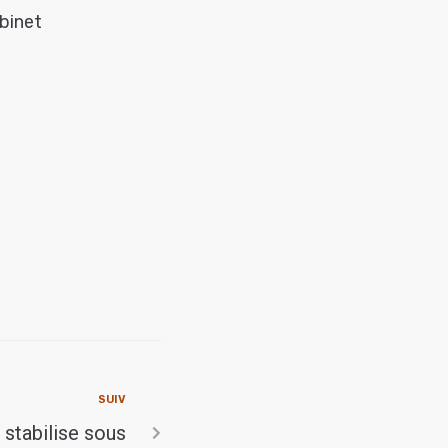
abinet
SUIV
 stabilise sous