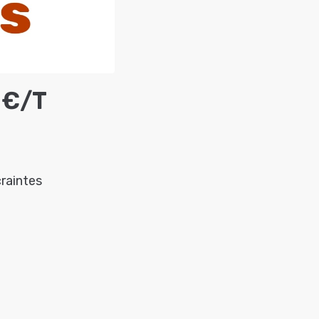
 €/t
craintes