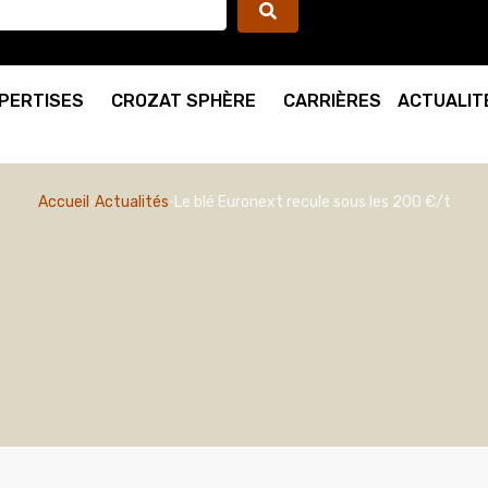
PERTISES
CROZAT SPHÈRE
CARRIÈRES
ACTUALIT
Accueil
Actualités
Le blé Euronext recule sous les 200 €/t