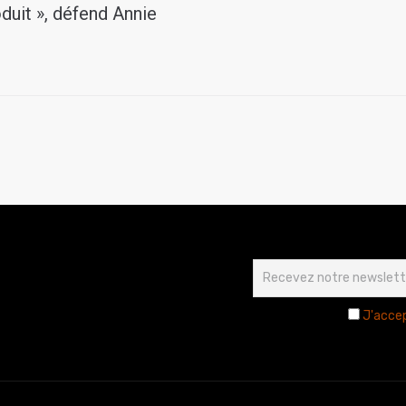
duit », défend Annie
J'accep