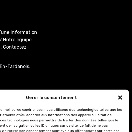
d’une information
? Notre équipe
on. Contactez-
En-Tardenois,
associee.fr
Gérer le consentement
: de 8h00 à 12h15
les meilleures expériences, nous utilisons des technologies telles que les
r stocker et/ou accéder aux informations des appareils. Le fait de
0.
 ces technologies nous permettra de traiter des données telles que le
8h00 à 12h15 et de
t de navigation ou les ID uniques sur ce site. Le fait de ne pas
u de retirer son consentement peut avoir un effet négatif sur certaines