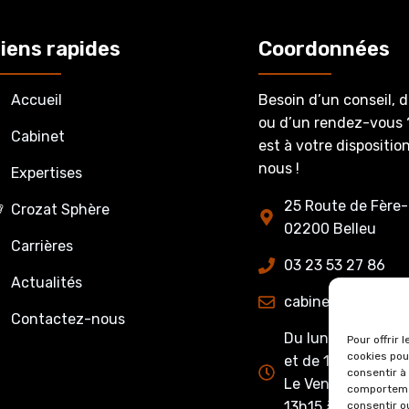
iens rapides
Coordonnées
Accueil
Besoin d’un conseil, 
ou d’un rendez-vous 
Cabinet
est à votre dispositi
nous !
Expertises
25 Route de Fère-
Crozat Sphère
02200 Belleu
Carrières
03 23 53 27 86
Actualités
cabinet@crozatet
Contactez-nous
Du lundi au jeudi 
Pour offrir 
cookies pou
et de 13h15 à 17h0
consentir à
Le Vendredi : de 
comportemen
13h15 à 16h00
consentir o