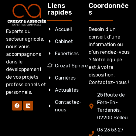
Liens
Coordonnée
rapides
s
Accueil
Besoin d’un
Experts du
conseil, d’une
secteur agricole,
Cabinet
information ou
nous vous
d’un rendez-vous
Expertises
accompagnons
? Notre équipe
dans le
Crozat Sphère
est à votre
développement
disposition.
de vos projets
Carrières
Contactez-nous !
professionnels et
Actualités
personnels.
25 Route de
Contactez-
Fère-En-
nous
Tardenois,
02200 Belleu
03 23 53 27