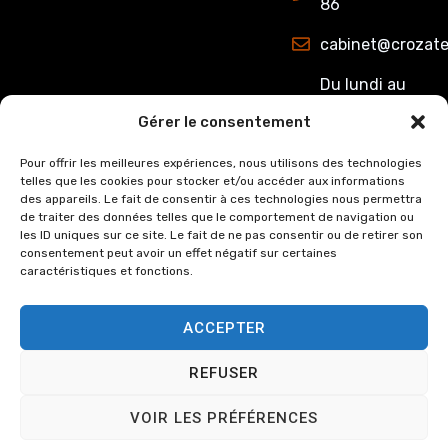
86
cabinet@crozate
Du lundi au
jeudi : de
Gérer le consentement
8h00 à 12h15
et de 13h15 à
Pour offrir les meilleures expériences, nous utilisons des technologies
telles que les cookies pour stocker et/ou accéder aux informations
17h00.
des appareils. Le fait de consentir à ces technologies nous permettra
Le Vendredi :
de traiter des données telles que le comportement de navigation ou
de 8h00 à
les ID uniques sur ce site. Le fait de ne pas consentir ou de retirer son
consentement peut avoir un effet négatif sur certaines
12h15 et de
caractéristiques et fonctions.
13h15 à 16h00
ACCEPTER
REFUSER
© Copyright
2024
Cabinet
Mentions légales
VOIR LES PRÉFÉRENCES
Crozat et Associée, tous
Politique de