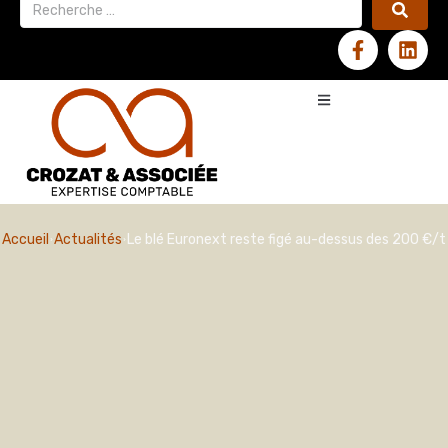
Accueil
Actualités
Le blé Euronext reste figé au-dessus des 200 €/t