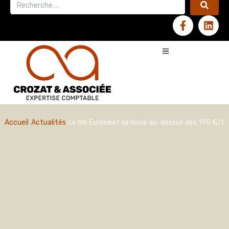
Accueil
Actualités
Le blé Euronext se hisse au-dessus des 195 €/t