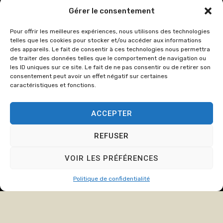
03 23 53 27
Gérer le consentement
86
Pour offrir les meilleures expériences, nous utilisons des technologies
cabinet@crozate
telles que les cookies pour stocker et/ou accéder aux informations
des appareils. Le fait de consentir à ces technologies nous permettra
Du lundi au
de traiter des données telles que le comportement de navigation ou
jeudi : de
les ID uniques sur ce site. Le fait de ne pas consentir ou de retirer son
consentement peut avoir un effet négatif sur certaines
8h00 à 12h15
caractéristiques et fonctions.
et de 13h15 à
17h00.
ACCEPTER
Le Vendredi :
de 8h00 à
REFUSER
12h15 et de
13h15 à 16h00
VOIR LES PRÉFÉRENCES
Politique de confidentialité
© Copyright
2024
Cabinet
Mentions légales