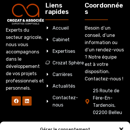
Liens
Coordonnée
rapides
s
Accueil
Besoin d’un
Experts du
conseil, d’une
secteur agricole,
Cabinet
information ou
nous vous
d’un rendez-vous
Expertises
accompagnons
? Notre équipe
dans le
Crozat Sphère
est à votre
développement
disposition.
de vos projets
Carrières
Contactez-nous !
professionnels et
Actualités
personnels.
25 Route de
Contactez-
Fère-En-
nous
Tardenois,
02200 Belleu
03 23 53 27
Gérer le consentement