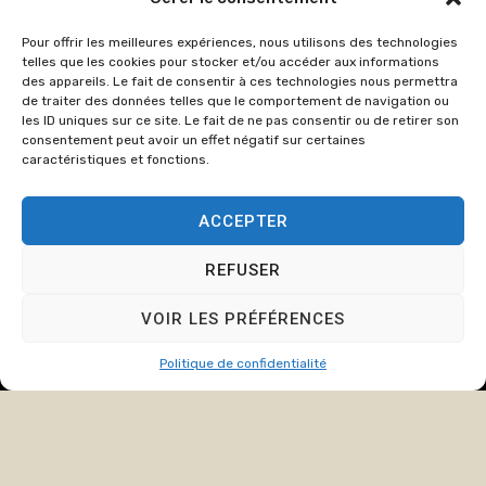
86
Pour offrir les meilleures expériences, nous utilisons des technologies
cabinet@crozate
telles que les cookies pour stocker et/ou accéder aux informations
des appareils. Le fait de consentir à ces technologies nous permettra
Du lundi au
de traiter des données telles que le comportement de navigation ou
jeudi : de
les ID uniques sur ce site. Le fait de ne pas consentir ou de retirer son
consentement peut avoir un effet négatif sur certaines
8h00 à 12h15
caractéristiques et fonctions.
et de 13h15 à
17h00.
ACCEPTER
Le Vendredi :
de 8h00 à
REFUSER
12h15 et de
13h15 à 16h00
VOIR LES PRÉFÉRENCES
Politique de confidentialité
© Copyright
2024
Cabinet
Mentions légales
Crozat et Associée, tous
Politique de