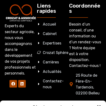
Liens
Coordonnée
rapides
s
Accueil
Besoin d’un
Experts du
conseil, d’une
secteur agricole,
Cabinet
information ou
nous vous
d’un rendez-vous
Expertises
accompagnons
? Notre équipe
dans le
Crozat Sphère
est à votre
développement
disposition.
de vos projets
Carrières
Contactez-nous !
professionnels et
Actualités
personnels.
25 Route de
Contactez-
Fère-En-
nous
Tardenois,
02200 Belleu
03 23 53 27