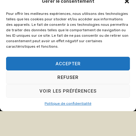
Gérer le consentement
86
Pour offrir les meilleures expériences, nous utilisons des technologies
cabinet@crozate
telles que les cookies pour stocker et/ou accéder aux informations
des appareils. Le fait de consentir à ces technologies nous permettra
Du lundi au
de traiter des données telles que le comportement de navigation ou
jeudi : de
les ID uniques sur ce site. Le fait de ne pas consentir ou de retirer son
consentement peut avoir un effet négatif sur certaines
8h00 à 12h15
caractéristiques et fonctions.
et de 13h15 à
17h00.
ACCEPTER
Le Vendredi :
de 8h00 à
REFUSER
12h15 et de
13h15 à 16h00
VOIR LES PRÉFÉRENCES
Politique de confidentialité
© Copyright
2024
Cabinet
Mentions légales
Crozat et Associée, tous
Politique de