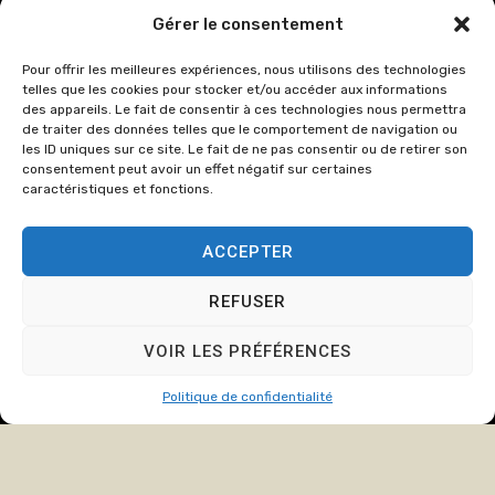
03 23 53 27
Gérer le consentement
86
Pour offrir les meilleures expériences, nous utilisons des technologies
cabinet@crozate
telles que les cookies pour stocker et/ou accéder aux informations
des appareils. Le fait de consentir à ces technologies nous permettra
Du lundi au
de traiter des données telles que le comportement de navigation ou
jeudi : de
les ID uniques sur ce site. Le fait de ne pas consentir ou de retirer son
consentement peut avoir un effet négatif sur certaines
8h00 à 12h15
caractéristiques et fonctions.
et de 13h15 à
17h00.
ACCEPTER
Le Vendredi :
de 8h00 à
REFUSER
12h15 et de
13h15 à 16h00
VOIR LES PRÉFÉRENCES
Politique de confidentialité
© Copyright
2024
Cabinet
Mentions légales