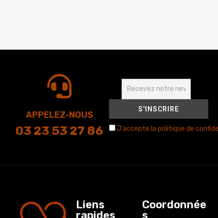
APPELEZ-NOUS
03 23 53 27 86
J'accepte la politique de confide
Liens
Coordonnée
rapides
s