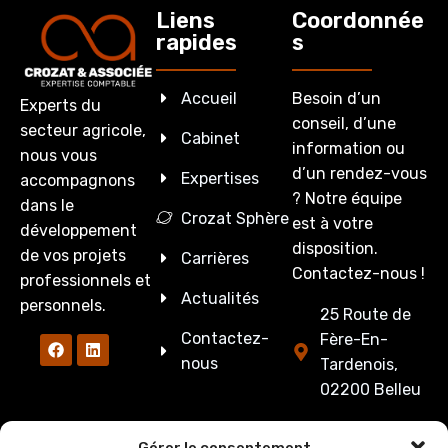
Liens
Coordonnée
rapides
s
Accueil
Besoin d’un
Experts du
conseil, d’une
secteur agricole,
Cabinet
information ou
nous vous
d’un rendez-vous
Expertises
accompagnons
? Notre équipe
dans le
Crozat Sphère
est à votre
développement
disposition.
de vos projets
Carrières
Contactez-nous !
professionnels et
Actualités
personnels.
25 Route de
Contactez-
Fère-En-
nous
Tardenois,
02200 Belleu
03 23 53 27