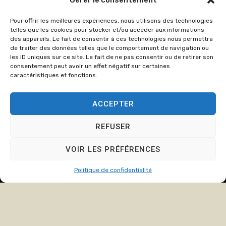
Gérer le consentement
86
Pour offrir les meilleures expériences, nous utilisons des technologies
cabinet@crozate
telles que les cookies pour stocker et/ou accéder aux informations
des appareils. Le fait de consentir à ces technologies nous permettra
Du lundi au
de traiter des données telles que le comportement de navigation ou
jeudi : de
les ID uniques sur ce site. Le fait de ne pas consentir ou de retirer son
consentement peut avoir un effet négatif sur certaines
8h00 à 12h15
caractéristiques et fonctions.
et de 13h15 à
17h00.
ACCEPTER
Le Vendredi :
de 8h00 à
REFUSER
12h15 et de
13h15 à 16h00
VOIR LES PRÉFÉRENCES
Politique de confidentialité
© Copyright
2024
Cabinet
Mentions légales
Crozat et Associée, tous
Politique de