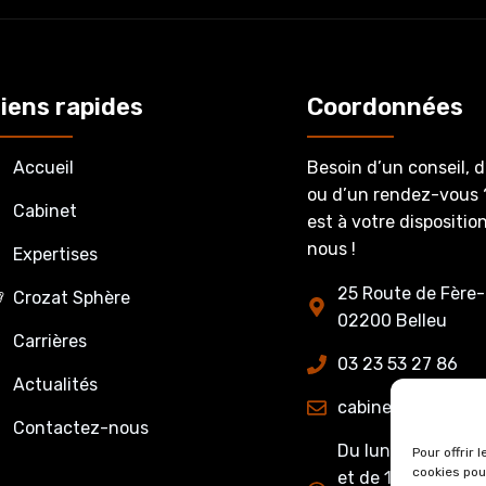
iens rapides
Coordonnées
Accueil
Besoin d’un conseil, 
ou d’un rendez-vous 
Cabinet
est à votre dispositi
nous !
Expertises
25 Route de Fère-
Crozat Sphère
02200 Belleu
Carrières
03 23 53 27 86
Actualités
cabinet@crozatet
Contactez-nous
Du lundi au jeudi 
Pour offrir 
cookies pou
et de 13h15 à 17h0