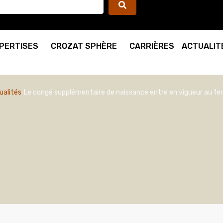
PERTISES
CROZAT SPHÈRE
CARRIÈRES
ACTUALIT
ualités
Le congé supplémentaire de naissance entre en vigueur au 1er 