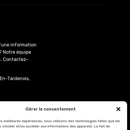
d’une information
? Notre équipe
on. Contactez-
En-Tardenois,
associee.fr
Gérer le consentement
: de 8h00 à 12h15
les meilleures expériences, nous utilisons des technologies telles que les
r stocker et/ou accéder aux informations des appareils. Le fait de
0.