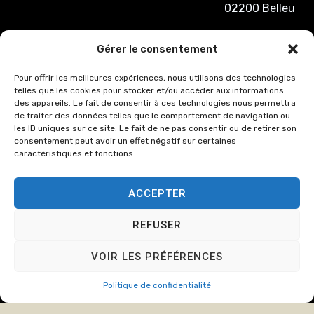
02200 Belleu
03 23 53 27
Gérer le consentement
86
Pour offrir les meilleures expériences, nous utilisons des technologies
cabinet@crozate
telles que les cookies pour stocker et/ou accéder aux informations
des appareils. Le fait de consentir à ces technologies nous permettra
Du lundi au
de traiter des données telles que le comportement de navigation ou
jeudi : de
les ID uniques sur ce site. Le fait de ne pas consentir ou de retirer son
consentement peut avoir un effet négatif sur certaines
8h00 à 12h15
caractéristiques et fonctions.
et de 13h15 à
17h00.
ACCEPTER
Le Vendredi :
de 8h00 à
REFUSER
12h15 et de
13h15 à 16h00
VOIR LES PRÉFÉRENCES
Politique de confidentialité