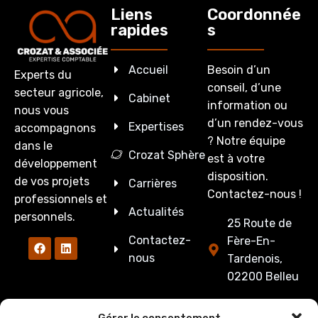
Liens
Coordonnée
rapides
s
Accueil
Besoin d’un
Experts du
conseil, d’une
secteur agricole,
Cabinet
information ou
nous vous
d’un rendez-vous
Expertises
accompagnons
? Notre équipe
dans le
Crozat Sphère
est à votre
développement
disposition.
de vos projets
Carrières
Contactez-nous !
professionnels et
Actualités
personnels.
25 Route de
Contactez-
Fère-En-
nous
Tardenois,
02200 Belleu
03 23 53 27