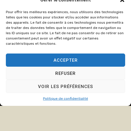
Gérer le consentement
86
Pour offrir les meilleures expériences, nous utilisons des technologies
cabinet@crozate
telles que les cookies pour stocker et/ou accéder aux informations
des appareils. Le fait de consentir à ces technologies nous permettra
Du lundi au
de traiter des données telles que le comportement de navigation ou
jeudi : de
les ID uniques sur ce site. Le fait de ne pas consentir ou de retirer son
consentement peut avoir un effet négatif sur certaines
8h00 à 12h15
caractéristiques et fonctions.
et de 13h15 à
17h00.
ACCEPTER
Le Vendredi :
de 8h00 à
REFUSER
12h15 et de
13h15 à 16h00
VOIR LES PRÉFÉRENCES
Politique de confidentialité
© Copyright
2024
Cabinet
Mentions légales
Crozat et Associée, tous
Politique de