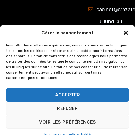
cabinet@crozate
Du lundi au
jeudi : de
Gérer le consentement
8h00 à 12h15
et de 13h15 à
Pour offrir les meilleures expériences, nous utilisons des technologies
telles que les cookies pour stocker et/ou accéder aux informations
17h00.
des appareils. Le fait de consentir à ces technologies nous permettra
Le Vendredi :
de traiter des données telles que le comportement de navigation ou
de 8h00 à
les ID uniques sur ce site. Le fait de ne pas consentir ou de retirer son
consentement peut avoir un effet négatif sur certaines
12h15 et de
caractéristiques et fonctions.
13h15 à 16h00
ACCEPTER
REFUSER
© Copyright
2024
Cabinet
Mentions légales
VOIR LES PRÉFÉRENCES
Crozat et Associée, tous
Politique de
droits réservés.
confidentialité
Politique de confidentialité