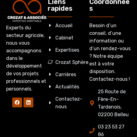
Liens
Coordonnée
rapides
s
Accueil
Besoin d’un
Experts du
conseil, d’une
secteur agricole,
Cabinet
information ou
nous vous
d’un rendez-vous
Expertises
accompagnons
? Notre équipe
dans le
Crozat Sphère
est à votre
développement
disposition.
de vos projets
Carrières
Contactez-nous !
professionnels et
Actualités
personnels.
25 Route de
Contactez-
Fère-En-
nous
Tardenois,
02200 Belleu
03 23 53 27
86