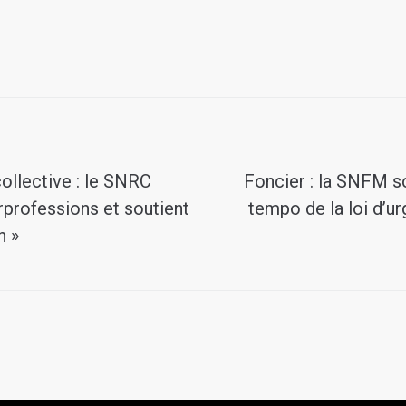
ollective : le SNRC
Foncier : la SNFM s
erprofessions et soutient
tempo de la loi d’u
n »