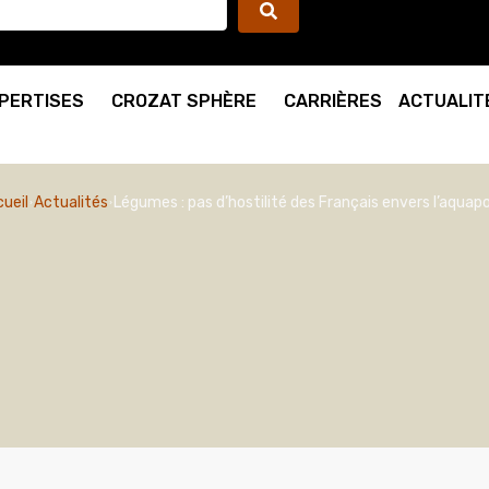
PERTISES
CROZAT SPHÈRE
CARRIÈRES
ACTUALIT
ueil
Actualités
Légumes : pas d’hostilité des Français envers l’aquap