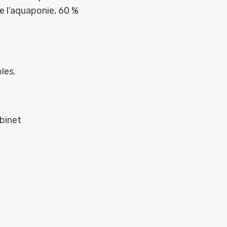
de l’aquaponie, 60 %
les.
abinet