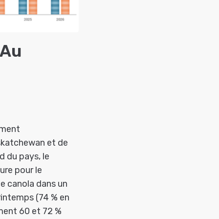
 Au
ement
askatchewan et de
d du pays, le
ure pour le
e canola dans un
printemps (74 % en
ement 60 et 72 %