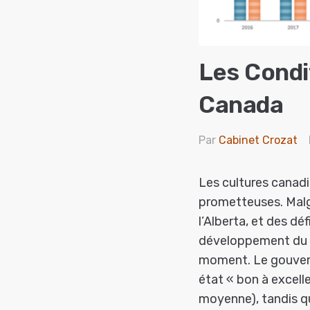
Les Condi
Canada
Par
Cabinet Crozat
Les cultures canadi
prometteuses. Malg
l’Alberta, et des dé
développement du b
moment. Le gouvern
état « bon à excell
moyenne), tandis qu