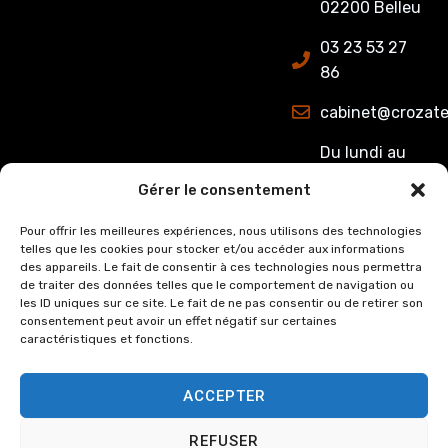
02200 Belleu
03 23 53 27
86
cabinet@crozate
Du lundi au
jeudi : de
Gérer le consentement
8h00 à 12h15
et de 13h15 à
Pour offrir les meilleures expériences, nous utilisons des technologies
telles que les cookies pour stocker et/ou accéder aux informations
17h00.
des appareils. Le fait de consentir à ces technologies nous permettra
Le Vendredi :
de traiter des données telles que le comportement de navigation ou
de 8h00 à
les ID uniques sur ce site. Le fait de ne pas consentir ou de retirer son
consentement peut avoir un effet négatif sur certaines
12h15 et de
caractéristiques et fonctions.
13h15 à 16h00
ACCEPTER
REFUSER